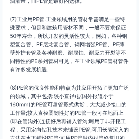
滴灌带，而PE管是最好的选择。
(7)工业用PE管.工业领域用的管材常需满足一些特
殊要求，但是和建筑用管材不同，一般不要求保证
50年寿命，所以开发的灵活性较大，例如，各种钢
塑复合管、PE尼龙复合管、钢网增强PE管、PE薄
壁外护套管及各种耐磨、耐腐蚀、耐应力开裂等不
同特性的PE系列管材可见，在工业领域PE管材管件
有许多发展机遇.
(8)PE管的优良性能和特点为其应用开拓了更加广泛
的领域，其中包括:较小直径(据国外报道小于
160mm)的PE管可盘管形式供货，大大减少接口的
工作量;较大直径柔韧性好的PE管一般可在地面上
(即在管沟外)连接好后再铺入管沟;呵用于非开挖工
程，采用定向钻孔技术来铺设PE管;可用长管沉入的
方法在水下铺设PE管;可用PE管做内衬管修复旧的